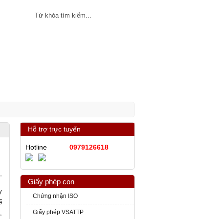
ân
SHTT
Tin tức
Hỗ trợ trực tuyến
Hotline
0979126618
Giấy phép con
y
Chứng nhận ISO
ể
Giấy phép VSATTP
,