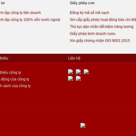
 tư
Giấy phép con
h lập công ty liên doanh
Đăng ký mã số mã vạch
nh lập công ty 100% vốn nước ngoài
Xin cấp giấy phép hoạt động báo chí điệ
Thủ tục dán nhãn tiết kiệm năng lượng
Giấy phép kinh doanh rượu
Xin giấy chứng nhận ISO 9001:2015
 thiệu
Liên hệ
 thiệu công ty
 động của công ty
h sách của công ty