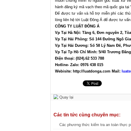
muốn chứng minh rõ nguồn gốc xuất xứ về 
hành đăng ký mã vạch theo mã quốc gia tại
Để được tư vấn và hỗ trợ miễn phí các thủ
lòng liên hệ tới Luật Đông Á để được tư vấ
CÔNG TY LUẬT ĐÔNG Á
Vp Tại Hà Nội: Tầng 6, Đơn nguyên 2, Tò
Vp Tại Hải Phòng: Số 144 Đường Ngô Gia
Vp Tại Hải Dương: Số 58 Lý Nam Đế, Phư
Vp Tại Tp Hồ Chí Minh: 5/40 Trương Đăn
Điện thoại: (024).62 533 788
Hotline- Zalo: 0976 438 015
Webisite: http://luatdonga.com Mail:
luat
Quay lại
Các tin tức cùng chuyên mục:
Các phương thức kiểm tra an toàn thực 