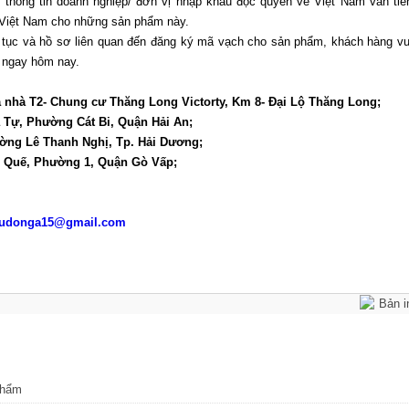
thông tin doanh nghiệp/ đơn vị nhập khẩu độc quyền về Việt Nam vẫn tiế
 Việt Nam cho những sản phẩm này.
 tục và hồ sơ liên quan đến đăng ký mã vạch cho sản phẩm, khách hàng vu
n ngay hôm nay.
a nhà T2- Chung cư Thăng Long Victorty, Km 8- Đại Lộ Thăng Long;
 Tự, Phường Cát Bi, Quận Hải An;
ờng Lê Thanh Nghị, Tp. Hải Dương;
g Quế, Phường 1, Quận Gò Vấp;
sudonga15@gmail.com
Bản i
phẩm