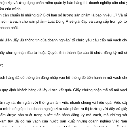
ợ hiện đại và ứng dụng phần mềm quản lý bán hàng thì doanh nghiệp cần chú 
ẩm của mình.
 cần chuẩn bị những gì? Giới hạn số lượng sản phẩm là bao nhiêu…? Và rấ
 số mã vạch cho sản phẩm- Luật Đông Á sẽ giải đáp và cung cấp trọn gói tớ
nhanh nhất.
ải điền đẩy đủ thông tin của doanh nghiệp/ tổ chức yêu cầu cấp mã vạch ch
iấy chứng nhận đầu tư hoặc Quyết định thành lập của tổ chức đăng ký mã s
c;
ách hàng đã có thông tin đăng nhập vào hệ thống để tiến hành in mã vạch ch
heo quy định khách hàng đã lấy được kết quả- Giấy chứng nhận mã số mã vạc
n nay rất đơn giản với thời gian làm việc nhanh chóng và hiệu quả. Việc cấ
a mình sẽ giúp cho doanh nghiệp đưa sản phẩm ra thị trường với đầy đủ giấ
 phẩm được sản xuất trong nước tiến hành đăng ký mã vạch, mà những sả
Nam tuy đã có mã vạch của nước sản xuất nhưng doanh nghiệp Việt Na