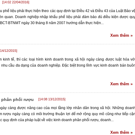
[14:02 22/04/2016]
phế liệu phải thực hiện theo các quy định tại Điều 42 và Điều 43 của Luật Bảo v
liên quan. Doanh nghiệp nhập khẩu phế liệu phải đảm bảo đủ điều kiện được qu
LT-BCT-BTNMT ngày 30 tháng 8 năm 2007 hướng dẫn thực hiện...
Xem thêm »
 14/12/2015]
 kinh tế, thì các loại hình kinh doanh trong xã hội ngày càng được luật hóa vớ
nhu cầu đa dạng của doanh nghiệp. Đặc biệt trong lĩnh vực kinh doanh bán buô
Xem thêm »
h phân phối rượu
[14:08 13/12/2015]
gày càng được nâng cao của mọi tầng lớp nhân dân trong xã hội. Những doan
m rượu ngày càng có môi trường thuận lợi để mở rộng quy mô cũng như tiếp cậ
ác quy định của pháp luật về việc kinh doanh phân phối rượu, doanh...
Xem thêm »