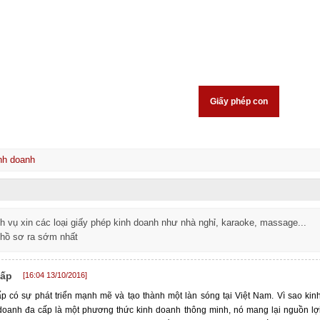
Đăng ký thuốc
Đầu tư
Công Bố
Giấy phép con
Hôn nh
nh doanh
 vụ xin các loại giấy phép kinh doanh như nhà nghỉ, karaoke, massage...
 hồ sơ ra sớm nhất
cấp
[16:04 13/10/2016]
p có sự phát triển mạnh mẽ và tạo thành một làn sóng tại Việt Nam. Vì sao kin
doanh đa cấp là một phương thức kinh doanh thông minh, nó mang lại nguồn lợ