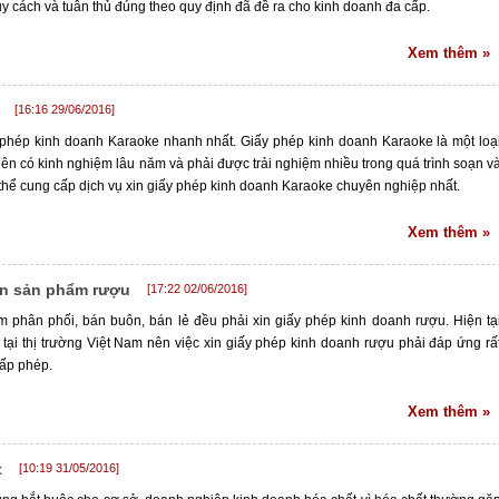
 cách và tuân thủ đúng theo quy định đã đề ra cho kinh doanh đa cấp.
Xem thêm »
[16:16 29/06/2016]
y phép kinh doanh Karaoke nhanh nhất. Giấy phép kinh doanh Karaoke là một loạ
ên có kinh nghiệm lâu năm và phải được trải nghiệm nhiều trong quá trình soạn v
 thể cung cấp dịch vụ xin giấy phép kinh doanh Karaoke chuyên nghiệp nhất.
Xem thêm »
ôn sản phẩm rượu
[17:22 02/06/2016]
phân phối, bán buôn, bán lẻ đều phải xin giấy phép kinh doanh rượu. Hiện tạ
ại thị trường Việt Nam nên việc xin giấy phép kinh doanh rượu phải đáp ứng rấ
cấp phép.
Xem thêm »
t
[10:19 31/05/2016]