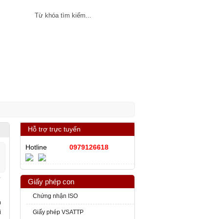
ân
SHTT
Tin tức
Hỗ trợ trực tuyến
Hotline
0979126618
Giấy phép con
Chứng nhận ISO
h
i
Giấy phép VSATTP