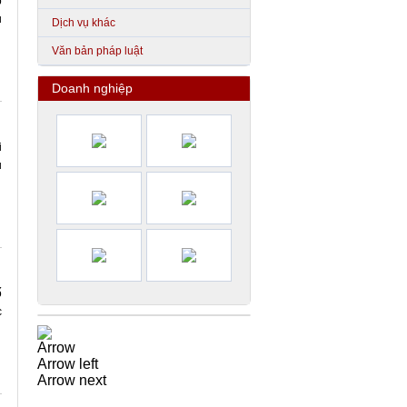
p
u
Dịch vụ khác
Văn bản pháp luật
Doanh nghiệp
i
ủ
ố
c
Arrow
Arrow left
Arrow next