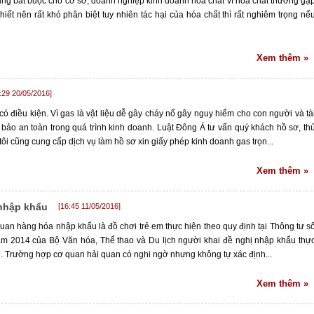
ụng bắt buộc cho cơ sở, doanh nghiệp kinh doanh hóa chất vì hóa chất thường gặ
hiết nên rất khó phân biệt tuy nhiên tác hại của hóa chất thì rất nghiêm trọng nế
Xem thêm »
:29 20/05/2016]
có điều kiện. Vì gas là vật liệu dễ gây cháy nổ gây nguy hiểm cho con người và tà
bảo an toàn trong quá trình kinh doanh. Luật Đông Á tư vấn quý khách hồ sơ, th
ôi cũng cung cấp dịch vụ làm hồ sơ xin giấy phép kinh doanh gas trọn...
Xem thêm »
 nhập khẩu
[16:45 11/05/2016]
 quan hàng hóa nhập khẩu là đồ chơi trẻ em thực hiện theo quy định tại Thông tư s
 2014 của Bộ Văn hóa, Thể thao và Du lịch người khai đề nghị nhập khẩu thự
n. Trường hợp cơ quan hải quan có nghi ngờ nhưng không tự xác định...
Xem thêm »