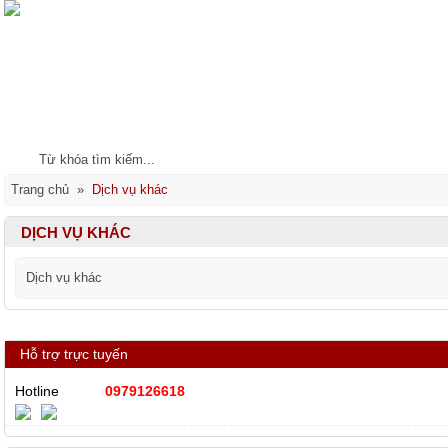
Trang chủ
Giới thiệu
Doanh nghiệp
Đăng ký thuốc
Đầu tư
Công Bố
Giấy phép con
Trang chủ
»
Dịch vụ khác
DỊCH VỤ KHÁC
Dịch vụ khác
Hỗ trợ trực tuyến
Hotline
0979126618