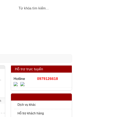
ân
SHTT
Tin tức
Hỗ trợ trực tuyến
Hotline
0979126618
n
Dịch vụ khác
Hỗ trợ khách hàng