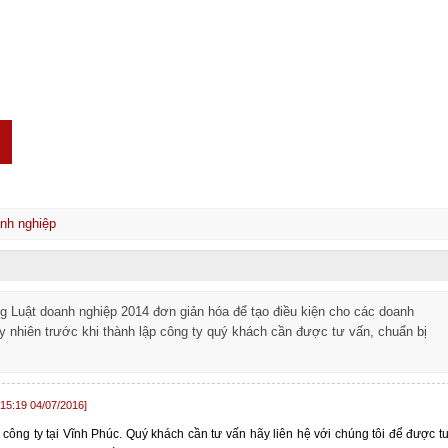
Đăng ký thuốc
Đầu tư
Công Bố
Giấy phép con
Hôn nh
nh nghiệp
ng Luật doanh nghiệp 2014 đơn giản hóa để tạo điều kiện cho các doanh
uy nhiên trước khi thành lập công ty quý khách cần được tư vấn, chuẩn bị
[15:19 04/07/2016]
công ty tại Vĩnh Phúc. Quý khách cần tư vấn hãy liên hệ với chúng tôi để được t