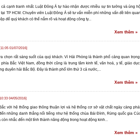
iá cả cạnh tranh nhất. Luật Đông Á tự hào nhận được nhiều sự tin tưởng và ủng h
ty tại TP HCM. Chuyên viên Luật Đông Á sẽ tư vấn miễn phí những vấn đề liên qua
p để quý khách có thể nắm rõ và hoạt động công ty...
Xem thêm »
[11:05 01/07/2016]
lựa chọn rất sáng suốt của quý khách. Vì Hải Phòng là thành phố cảng quan trọng
phía Bắc Việt Nam, đồng thời cũng là trung tâm kinh tế, văn hoá, y tế, giáo dục
 duyên hải Bắc Bộ. Đây là thành phố lớn thứ 3 cả nước,...
Xem thêm »
10:33 04/05/2016]
với hệ thống giao thông thuận lợi và hệ thống cơ sở vật chất ngày càng phá
 đến những danh thắng nổi tiếng như hệ thống chùa Bái Đính, Rừng quốc gia Cú
òn nhắc đến một tỉnh thành năng động trong hoạt động kinh...
Xem thêm »