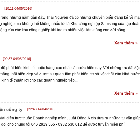
[10:11 04/05/2016]
Trong những năm gần đây, Thái Nguyên đã có những chuyển biến đáng kể về mặ
ông nghiệp mà không thể không nhắc tới là Khu công nghiệp Samsung của tập đoà
ng của các khu công nghiệp khi tạo ra nhiều việc làm nâng cao đời sống...
Xem thêm »
[09:37 04/05/2016]
 phát triển kinh tế thuộc hàng cao nhất cả nước hiện nay. Với những ưu đãi đặ
 thắng, bãi biển đẹp và được sự quan tâm phát triển cơ sở vật chất của Nhà nước
inh tế thuận lợi cho các doanh nghiệp tiếp...
Xem thêm »
ện công ty
[22:43 14/04/2016]
đại diện trực thuộc Doanh nghiệp mình, Luật Đông Á xin đưa ra những tư vấn giú
y gọi cho chúng tôi 046 2919 555 - 0982 530 012 để được tư vấn miễn phí