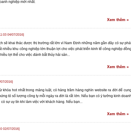
Doanh nghiệp mới nhất.
Xem thêm »
11:03 04/07/2016]
ch sẽ khai thác được thị trường rất lớn vì Nam Định những năm gần đây có sự phá
ất nhiều khu công nghiệp lớn thuận lợi cho việc phát triển kinh tế công nghiệp đồn
iều lợi thế cho việc đánh bắt thủy hải sản...
Xem thêm »
/07/2016]
à từ khóa hot nhất trong mảng luật, có hàng trăm hàng nghìn website ra đời để cun
ứng tỏ số lượng công ty mỗi ngày ra đời là rất lớn. Nếu bạn có ý tưởng kinh doan
 có sự uy tín khi làm việc với khách hàng. Nếu bạn...
Xem thêm »
40 02/07/2016]