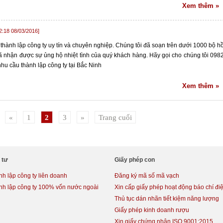
Xem thêm »
2:18 08/03/2016]
 thành lập công ty uy tín và chuyên nghiệp. Chúng tôi đã soạn trên dưới 1000 bộ h
đã nhận được sự ủng hộ nhiệt tình của quý khách hàng. Hãy gọi cho chúng tôi 098
u cầu thành lập công ty tại Bắc Ninh
Xem thêm »
«
1
2
3
»
Trang cuối
 tư
Giấy phép con
h lập công ty liên doanh
Đăng ký mã số mã vạch
nh lập công ty 100% vốn nước ngoài
Xin cấp giấy phép hoạt động báo chí điệ
Thủ tục dán nhãn tiết kiệm năng lượng
Giấy phép kinh doanh rượu
Xin giấy chứng nhận ISO 9001:2015