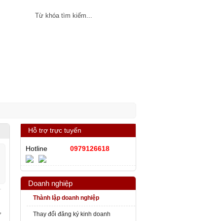
ân
SHTT
Tin tức
Hỗ trợ trực tuyến
Hotline
0979126618
Doanh nghiệp
Thành lập doanh nghiệp
ư
Thay đổi đăng ký kinh doanh