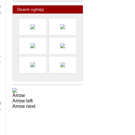
ộ
Doanh nghiệp
n
,
,
Arrow
Arrow left
t
Arrow next
c